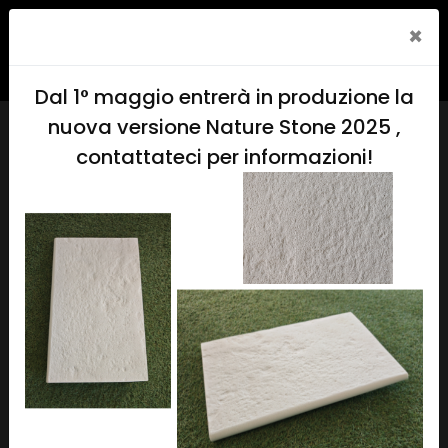
×
Dal 1° maggio entrerà in produzione la
nuova versione Nature Stone 2025 ,
contattateci per informazioni!
Scala esterna
Rock Pool
è un nuovo ed innovativo sistema di
pannelli in fibrocemento autoportanti modulari,
creato e brevettato esclusivamente
dall’azienda Carobbio (PATENT NR 0001414134)
.
L’aspetto innovativo principale consiste nel
materiale di produzione, ovvero cemento con uno
spessore di soli 1.5cm, che distingue i pannelli Rock
Pool dai tradizionali pannelli metallici; una soluzione