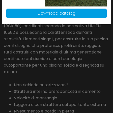
che unisce la solidità del cemento alla rapidità dei
tempi di esecuzione. I pannelli sono costruiti con
Download catalog
materiali di ultima generazione e ad alta resistenza
(RCK 50), certificati secondo la normativa UNI EN
16582 e possiedono la caratteristica dell’anti
sismicità. Elementi singoli, per costruire la tua piscina
con il disegno che preferisci: profili diritti, raggiati,
tutti costruiti con materiale di ultima generazione,
certificato antisismico e con tecnologia
autoportante per una piscina solida e disegnata su
misura.
Non richiede autorizzazioni*
Struttura interna prefabbricata in cemento
Velocità di montaggio
Leggera e con struttura autoportante esterna
Rivestimento e bordo in pietra